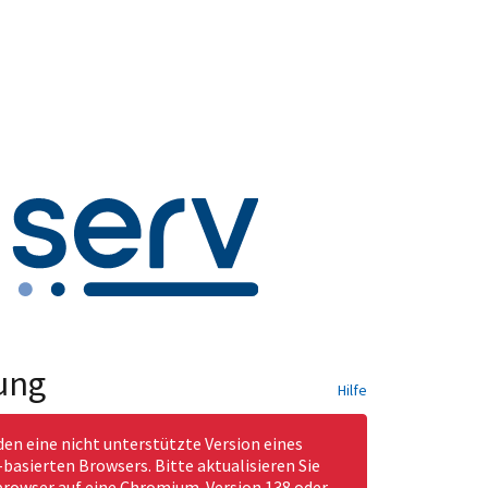
ung
Hilfe
den eine nicht unterstützte Version eines
asierten Browsers. Bitte aktualisieren Sie
rowser auf eine Chromium-Version 138 oder